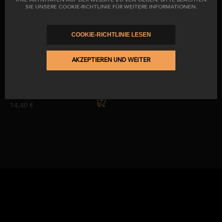
IHRE AKTIVITÄTEN AUF DER WEBSITE ZU VERFOLGEN. BITTE BEACHTEN
ab
vorher
SIE UNSERE COOKIE-RICHTLINIE FÜR WEITERE INFORMATIONEN.
5,44 €
223,56 €
263,03 €
COOKIE-RICHTLINIE LESEN
AKZEPTIEREN UND WEITER
Umschläge ibérico-schinken aus
eichelmast 75 % iberische rasse
ab
14,40 €