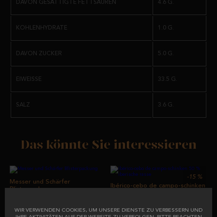
DAVON GESÄTTIGTE FETTSÄUREN
4.6 G.
KOHLENHYDRATE
1.0 G.
DAVON ZUCKER
5.0 G.
EIWEISSE
33.5 G.
SALZ
3.6 G.
Das könnte Sie interessieren
-15
%
Messer und Schärfer
Ibérico-cebo de campo-schinken
Blisterpackung
50 % iberische rasse
WIR VERWENDEN COOKIES, UM UNSERE DIENSTE ZU VERBESSERN UND
ab