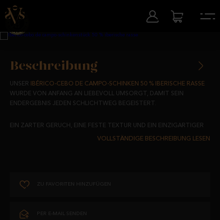
Beschreibung
UNSER
IBÉRICO-CEBO DE CAMPO-SCHINKEN 50 % IBERISCHE RASSE
WURDE VON ANFANG AN LIEBEVOLL UMSORGT, DAMIT SEIN
ENDERGEBNIS JEDEN SCHLICHTWEG BEGEISTERT.
EIN ZARTER GERUCH, EINE FESTE TEXTUR UND EIN EINZIGARTIGER
GESCHMACK, DIE VON SCHWEINEN STAMMEN, DIE AUF DEM LAND
AUFGEZOGEN UND MIT FUTTER, GETREIDE UND WURZELN DER
WEIDEN VON SALAMANCA ERNÄHRT WURDEN.
AUFGRUND DES HERVORRAGENDEN PREIS-LEISTUNGS-
ZU FAVORITEN HINZUFÜGEN
VERHÄLTNISSES EINE PERFEKTE WAHL FÜR DEN ALLTAG.
AUFBEWAHRUNG UND HALTBARKEIT:
PER E-MAIL SENDEN