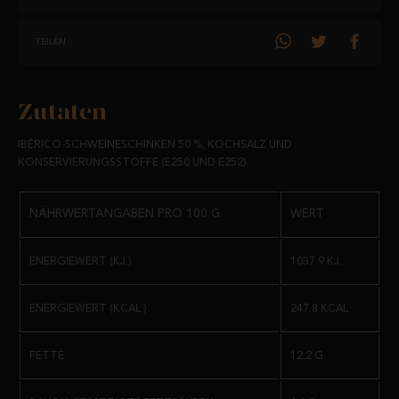
IN DER RICHTIGEN MENGE VERZEHRT UND BEGLEITET VON EINER
AUSGEWOGENEN ERNÄHRUNG UND TÄGLICHER KÖRPERLICHER
TEILEN
BEWEGUNG IST DER CEBO-SCHINKEN EINE PERFEKTE ERGÄNZUNG
FÜR IHREN ALLTAG.
Zutaten
AUFBEWAHRUNG UND HALTBARKEIT:
IBÉRICO-SCHWEINESCHINKEN 50 %, KOCHSALZ UND
AN EINEM KÜHLEN UND TROCKENEN ORT AUFBEWAHREN UND VOR
KONSERVIERUNGSSTOFFE (E250 UND E252)
DIREKTEM SONNENLICHT SCHÜTZEN.
MINDESTENS HALTBAR: 24 MONATE.
NÄHRWERTANGABEN PRO 100 G.
WERT
VERSAND:
ENERGIEWERT (KJ.)
1037.9 KJ.
VAKUUMVERPACKT.
ENERGIEWERT (KCAL.)
247.8 KCAL.
GEWICHT:
FETTE
12.2 G.
WIRD AM STÜCK VERKAUFT ZWISCHEN 0,600 KG UND 1,2 KG.