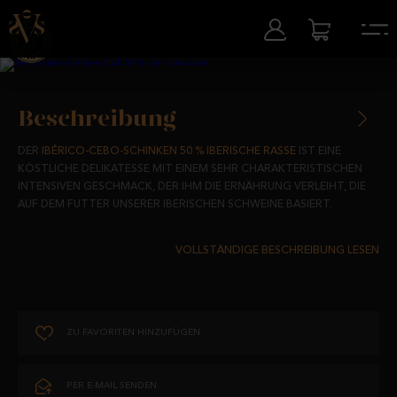
Beschreibung
DER
IBÉRICO-CEBO-SCHINKEN 50 % IBERISCHE RASSE
IST EINE
KÖSTLICHE DELIKATESSE MIT EINEM SEHR CHARAKTERISTISCHEN
INTENSIVEN GESCHMACK, DER IHM DIE ERNÄHRUNG VERLEIHT, DIE
AUF DEM FUTTER UNSERER IBERISCHEN SCHWEINE BASIERT.
ZU 50 % REINRASSIGE IBERISCHE SCHWEINE, DIE EINZELN VON
UNSEREN WEIDEN IN SALAMANCA AUSGEWÄHLT WERDEN, UM DIE
BESTE QUALITÄT ZU ERZIELEN.
SEIN EINZIGARTIGER GESCHMACK, GERUCH UND SEINE EINMALIGE
ZU FAVORITEN HINZUFÜGEN
TEXTUR WERDEN DURCH DAS EINWIRKEN DES SALZES UND EINEM
TROCKNUNGS- UND REIFUNGSPROZESS VON 24 BIS 30 MONATEN
ERREICHT, VON DENEN ER 3 MONATE IN UNSEREN
PER E-MAIL SENDEN
TROCKENKAMMERN VERBRINGT.