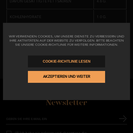
DAVON GESÄTTIGTE FETTSÄUREN
4.6 G.
VERFÜGT ÜBER DAS
CALICER PI/0649/15
ZERTIFIKAT, DAS DEM
KUNDEN UND ENDVERBRAUCHER DAS ENGAGEMENT FÜR EINE GUT
GEMACHTE ARBEIT UND DIE GEWISSHEIT GARANTIERT, EIN
KOHLENHYDRATE
1.0 G.
PRODUKT ZU ERWERBEN, DAS DEN GELTENDEN VORSCHRIFTEN
ENTSPRICHT.
DAVON ZUCKER
5.0 G.
WIR VERWENDEN COOKIES, UM UNSERE DIENSTE ZU VERBESSERN UND
IHRE AKTIVITÄTEN AUF DER WEBSITE ZU VERFOLGEN. BITTE BEACHTEN
SIE UNSERE COOKIE-RICHTLINIE FÜR WEITERE INFORMATIONEN.
EIWEISSE
33.5 G.
COOKIE-RICHTLINIE LESEN
SALZ
3.6 G.
AKZEPTIEREN UND WEITER
Abonnieren Sie unseren
Newsletter