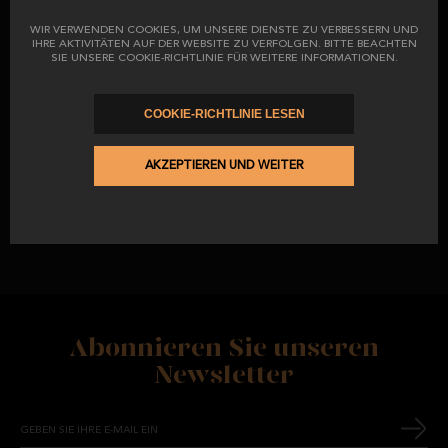
verderblicher Lebensmittel versandt und werden daher unter
WIR VERWENDEN COOKIES, UM UNSERE DIENSTE ZU VERBESSERN UND
geeigneten Temperaturbedingungen versandt, die die
IHRE AKTIVITÄTEN AUF DER WEBSITE ZU VERFOLGEN. BITTE BEACHTEN
Kühlkette der Lebensmittel aufrechterhalten.
SIE UNSERE COOKIE-RICHTLINIE FÜR WEITERE INFORMATIONEN.
Alle unsere Schinken werden in ein Netz eingewickelt und
in Einzelkartons verschickt. Der Rest der Wurst wird
COOKIE-RICHTLINIE LESEN
vakuumverpackt.
Aus logistischen Gründen kann es in den Monaten
AKZEPTIEREN UND WEITER
November und Dezember zu Verzögerungen bei der
Auslieferung kommen, die sich dem Einfluss des
Unternehmens entziehen. Wir entschuldigen uns für etwaige
Unannehmlichkeiten.
Abonnieren Sie unseren
Newsletter