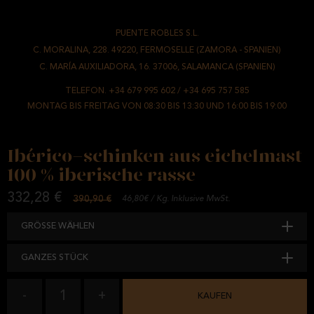
PUENTE ROBLES S.L.
-
C. MORALINA, 228. 49220, FERMOSELLE (ZAMORA - SPANIEN)
/
C. MARÍA AUXILIADORA, 16. 37006, SALAMANCA (SPANIEN)
TELEFON.
+34 679 995 602
/
+34 695 757 585
MONTAG BIS FREITAG VON 08:30 BIS 13:30 UND 16:00 BIS 19:00
Ibérico-schinken aus eichelmast
100 % iberische rasse
332,28 €
390,90 €
46,80€ / Kg. Inklusive MwSt.
GRÖSSE WÄHLEN
GANZES STÜCK
1
-
+
KAUFEN