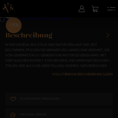
-15%
Beschreibung
IN DER DEHESA, WO STILLE UND NATUR DEN LAUF DER ZEIT
BESTIMMEN, PFLEGEN DIE MÄNNER DES LANDES EINE WEISHEIT, DIE
VON GENERATION ZU GENERATION WEITERGEGEBEN WIRD. MIT
DEM GLEICHEN RESPEKT VOR DER ERDE UND IHREN NATÜRLICHEN
ZYKLEN, DER AUCH DIE HERSTELLUNG UNSERES 100% IBERISCHEN
BELLOTA-SCHINKENS BEGLEITET.
DIESER SCHINKEN IST EIN MEISTERWERK, DAS ERGEBNIS DER
VERSCHMELZUNG VON HANDWERKLICHEM KÖNNEN UND DER
GEDULD, DIE DIE ZEIT ERFORDERT. WIE EIN PROFESSOR, DER SEINE
DISZIPLIN BEHERRSCHT, HAT UNSERE FAMILIE DIESES URALTE WISSEN
GEERBT, UM EIN PRODUKT ZU SCHAFFEN, DAS WEIT ÜBER SEINEN
EXQUISITEN GESCHMACK HINAUS EINE HOMMAGE AN DIE NATUR
ZU FAVORITEN HINZUFÜGEN
IN UNSEREN DEHESAS, WO DIE IBERISCHEN SCHWEINE FREI
UND DIEJENIGEN IST, DIE SIE AM BESTEN VERSTEHEN.
HERUMLAUFEN UND SICH VON EICHELN ERNÄHREN, BEGINNT DIE
REISE ZUR EXZELLENZ. DIE 36-MONATIGE REIFUNG IM SCHATTEN
PER E-MAIL SENDEN
UNSERER STEINEICHEN PERFEKTIONIERT JEDES STÜCK.