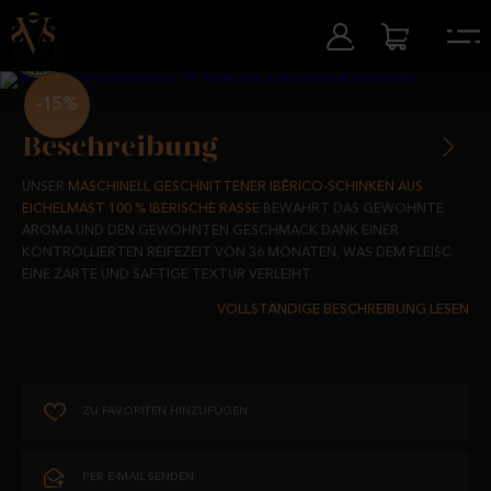
-15%
Beschreibung
UNSER
MASCHINELL GESCHNITTENER
IBÉRICO-SCHINKEN AUS
EICHELMAST 100 % IBERISCHE RASSE
BEWAHRT DAS GEWOHNTE
AROMA UND DEN GEWOHNTEN GESCHMACK DANK EINER
KONTROLLIERTEN REIFEZEIT VON 36 MONATEN, WAS DEM FLEISCH
EINE ZARTE UND SAFTIGE TEXTUR VERLEIHT.
VON IBERISCHEN SCHWEINEN STAMMEND, DIE AUF DEN WEIDEN
SALAMANCAS IN FREIHEIT AUFGEZOGEN UND MIT 100 %
NATÜRLICHEN PRODUKTEN ERNÄHRT WERDEN, VERLEIHT DIE
REIFUNG IM SCHATTEN UNSERER WEIDEFLÄCHEN IN SALAMANCA
DEM SCHINKEN EINE EINZIGARTIGE QUALITÄT UND EXKLUSIVITÄT.
ZU FAVORITEN HINZUFÜGEN
EINE PERFEKTE ERGÄNZUNG FÜR DEN ALLTAG, DIE DEN RICHTIGEN
FETTGEHALT FÜR EINE GESUNDE ERNÄHRUNG ENTHÄLT UND DIE
VITAMINE UND MINERALSTOFFE LIEFERT, DIE FÜR UNSERE TÄGLICHE
PER E-MAIL SENDEN
ROUTINE ERFORDERLICH SIND.