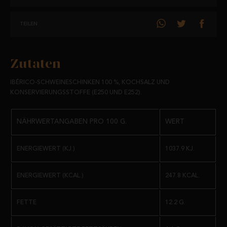
EIN GENUSS FÜR DEN GAUMEN, DER ALLE BEGEISTERN WIRD, DIE
TEILEN
EINEN GUTEN SCHINKEN LIEBEN, UND DER UNS ZUDEM ZU EINER
RUNDUM GESUNDEN ERNÄHRUNG VERHILFT.
Zutaten
AUFBEWAHRUNG UND HALTBARKEIT:
IBÉRICO-SCHWEINESCHINKEN 100 %, KOCHSALZ UND
AN EINEM KÜHLEN UND TROCKENEN ORT AUFBEWAHREN UND VOR
KONSERVIERUNGSSTOFFE (E250 UND E252).
DIREKTEM SONNENLICHT SCHÜTZEN.
MINDESTENS HALTBAR: 6 MONATE.
NÄHRWERTANGABEN PRO 100 G.
WERT
VERSAND:
ENERGIEWERT (KJ.)
1037.9 KJ.
IN EINZELNEN UMSCHLÄGEN VAKUUMVERPACKT.
ENERGIEWERT (KCAL.)
247.8 KCAL.
GEWICHT:
FETTE
12.2 G.
EINZELNE UMSCHLÄGE VON JE 100 G.
DIE LIEFERUNG UMFASST DIE
HAXE, SCHINKENWÜRFEL UND ALLE VERWERTBAREN UND