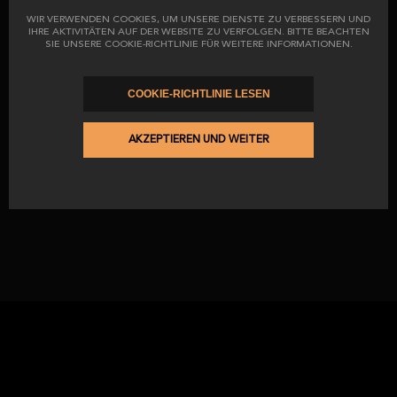
ab
96,00 €
WIR VERWENDEN COOKIES, UM UNSERE DIENSTE ZU VERBESSERN UND
30,96 €
IHRE AKTIVITÄTEN AUF DER WEBSITE ZU VERFOLGEN. BITTE BEACHTEN
SIE UNSERE COOKIE-RICHTLINIE FÜR WEITERE INFORMATIONEN.
COOKIE-RICHTLINIE LESEN
Ibérico-schinkenstück aus
eichelmast 50 % iberische rasse
AKZEPTIEREN UND WEITER
ab
41,04 €