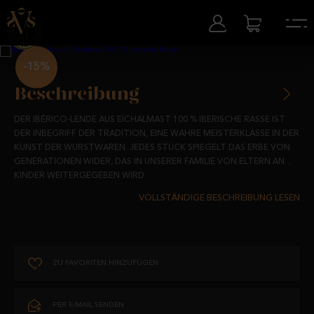
-15%
Beschreibung
DER IBÉRICO-LENDE AUS EICHALMAST 100 % IBERISCHE RASSE IST
DER INBEGRIFF DER TRADITION, EINE WAHRE MEISTERKLASSE IN DER
KUNST DER WURSTWAREN. JEDES STÜCK SPIEGELT DAS ERBE VON
GENERATIONEN WIDER, DAS IN UNSERER FAMILIE VON ELTERN AN
KINDER WEITERGEGEBEN WIRD.
DIESER IBÉRICO-LENDE AUS EICHALMAST 100 % IBERISCHE RASSE IST
DAS ERGEBNIS JAHRELANGER HINGABE UND LEIDENSCHAFT FÜR
PERFEKTION. ER STAMMT VON 100% IBERISCHEN SCHWEINEN, DIE IN
DEN DEHESAS VON SALAMANCA AUFGEZOGEN WERDEN, WÄHREND
DER MONTANERA MIT DEN BESTEN EICHELN GEFÜTTERT UND MIT
DER SORGFALT VON DENEN GEPFLEGT WERDEN, DIE WISSEN, DASS
ZU FAVORITEN HINZUFÜGEN
GEWÜRZT MIT PAPRIKAGEWÜRZ VERA UND NATÜRLICHEN
EXZELLENZ KEINE KOMPROMISSE ZULÄSST; JEDER SCHRITT IN DER
GEWÜRZEN, SORGT DIE 6-MONATIGE REIFUNG IN TRADITIONELLEN
HERSTELLUNG WURDE MIT MEISTERSCHAFT AUSGEFÜHRT.
TROCKENRÄUMEN DAFÜR, DASS SICH EIN ROBUSTER UND
PER E-MAIL SENDEN
ANHALTENDER GESCHMACK ENTWICKELT, MIT EINER