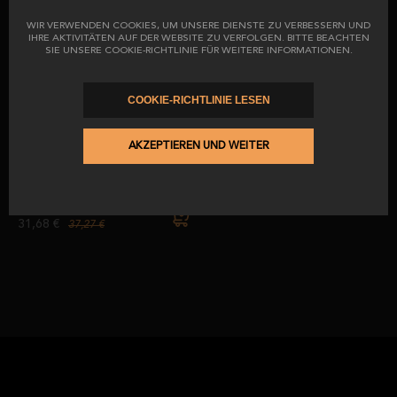
WIR VERWENDEN COOKIES, UM UNSERE DIENSTE ZU VERBESSERN UND
IHRE AKTIVITÄTEN AUF DER WEBSITE ZU VERFOLGEN. BITTE BEACHTEN
ab
vorher
ab
vorher
SIE UNSERE COOKIE-RICHTLINIE FÜR WEITERE INFORMATIONEN.
41,04 €
28,56 €
48,28 €
33,60 €
COOKIE-RICHTLINIE LESEN
-15
%
Ibérico-Cebo de Campo-Lende
AKZEPTIEREN UND WEITER
50 % iberische Rasse
ab
vorher
31,68 €
37,27 €