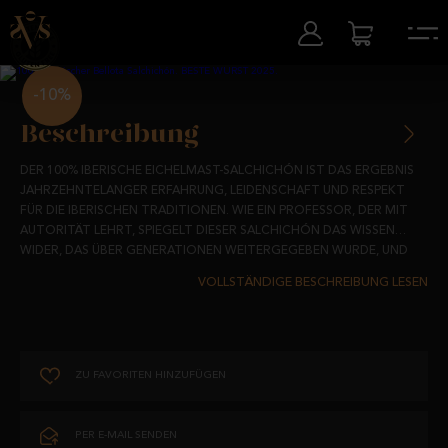
-10%
Beschreibung
DER 100% IBERISCHE EICHELMAST-SALCHICHÓN IST DAS ERGEBNIS
JAHRZEHNTELANGER ERFAHRUNG, LEIDENSCHAFT UND RESPEKT
FÜR DIE IBERISCHEN TRADITIONEN. WIE EIN PROFESSOR, DER MIT
AUTORITÄT LEHRT, SPIEGELT DIESER SALCHICHÓN DAS WISSEN
WIDER, DAS ÜBER GENERATIONEN WEITERGEGEBEN WURDE, UND
WIRD ZU EINER WURSTSPEZIALITÄT, DIE NICHT NUR BEGEISTERT,
HERGESTELLT AUS FLEISCH VON 100% IBERISCHEN
SONDERN DAS AUTHENTISCHSTE UNSERER HEIMAT VERKÖRPERT.
EICHELMASTSCHWEINEN, DIE IN FREIHEIT IN DEN SPANISCHEN
DEHESAS AUFGEZOGEN UND WÄHREND DER MONTANERA MIT DEN
BESTEN EICHELN GEFÜTTERT WERDEN, ZEICHNET SICH DIESER
SALCHICHÓN DURCH SEINEN UNVERWECHSELBAREN GESCHMACK
AUS, DER VOLLER NUANCEN STECKT.
ZU FAVORITEN HINZUFÜGEN
JEDER SALCHICHÓN WIRD SORGFÄLTIG IN NATURDARM GEFÜLLT
UND DURCHLÄUFT EINEN LANGSAMEN REIFUNGSPROZESS VON 8
MONATEN IN NATÜRLICHEN TROCKNUNGSRÄUMEN. DIESER
PER E-MAIL SENDEN
PROZESS STELLT SICHER, DASS JEDE SCHEIBE EINE SAFTIGE