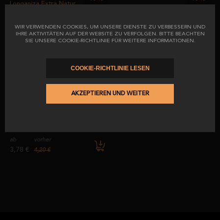
Longaniza Extra Natur
Ibérico-Salchichón aus
Eichelmast 100 % in
Hufeisenform
WIR VERWENDEN COOKIES, UM UNSERE DIENSTE ZU VERBESSERN UND
IHRE AKTIVITÄTEN AUF DER WEBSITE ZU VERFOLGEN. BITTE BEACHTEN
ab
vorher
SIE UNSERE COOKIE-RICHTLINIE FÜR WEITERE INFORMATIONEN.
ab
vorher
6,12 €
6,80 €
11,52 €
12,80 €
COOKIE-RICHTLINIE LESEN
-10
%
AKZEPTIEREN UND WEITER
Umschläge mit 100% iberischem
Bellota Salchichón. BESTER
SALCHICHON 2025.
ab
vorher
3,78 €
4,20 €