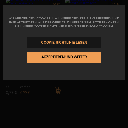
UND SEINE QUALITÄT BEWAHRT.
-10
%
-10
%
Ibérico-Salchichón aus
100% iberischer Bellota
Eichelmast 100 % in
Salchichón. BESTE WURST 2025.
Hufeisenform
WIR VERWENDEN COOKIES, UM UNSERE DIENSTE ZU VERBESSERN UND
IHRE AKTIVITÄTEN AUF DER WEBSITE ZU VERFOLGEN. BITTE BEACHTEN
SIE UNSERE COOKIE-RICHTLINIE FÜR WEITERE INFORMATIONEN.
ab
vorher
ab
vorher
11,52 €
11,52 €
12,80 €
12,80 €
COOKIE-RICHTLINIE LESEN
AKZEPTIEREN UND WEITER
-10
%
Umschläge mit 100% iberischem
Bellota Salchichón. BESTER
SALCHICHON 2025.
ab
vorher
3,78 €
4,20 €