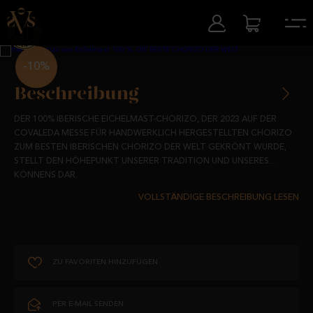
-10%
Beschreibung
DER 100% IBERISCHE EICHELMAST-CHORIZO, DER 2023 AUF DER
COVALEDA MESSE FÜR HANDWERKLICH HERGESTELLTEN CHORIZO
ZUM BESTEN IBERISCHEN CHORIZO DER WELT GEKRÖNT WURDE,
STELLT DEN HÖHEPUNKT UNSERER TRADITION UND UNSERES
KÖNNENS DAR.
WIE JEDER GUTE MEISTER WISSEN WIR, DASS DIE PERFEKTION IN
DEN DETAILS LIEGT, UND GENAU DIESE HINGABE UND ERFAHRUNG
HAT UNS ZU DIESER PRESTIGETRÄCHTIGEN AUSZEICHNUNG
VERHOLFEN.
HERGESTELLT AUS 100% IBERISCHEN SCHWEINEN, DIE IN FREIHEIT IN
DEN DEHESAS AUFGEZOGEN WURDEN, IST DIESER CHORIZO EIN
ZU FAVORITEN HINZUFÜGEN
DAS GEWÜRZREZEPT IST EIN GUT GEHÜTETES GEHEIMNIS,
WAHRES JUWEL UNSERER IBERISCHEN KULTUR.
BESTEHEND AUS 100% NATÜRLICHEN ZUTATEN UND LOKALEN
GEWÜRZEN, DIE SICH ZU EINEM TIEFEN, CHARAKTERISTISCHEN
PER E-MAIL SENDEN
GESCHMACK VERBINDEN, MIT GENAU DER RICHTIGEN PRISE