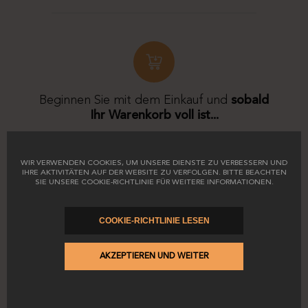
Beginnen Sie mit dem Einkauf und
sobald
Ihr Warenkorb voll ist...
WIR VERWENDEN COOKIES, UM UNSERE DIENSTE ZU VERBESSERN UND
IHRE AKTIVITÄTEN AUF DER WEBSITE ZU VERFOLGEN. BITTE BEACHTEN
SIE UNSERE COOKIE-RICHTLINIE FÜR WEITERE INFORMATIONEN.
COOKIE-RICHTLINIE LESEN
Schließen Sie Ihren Kauf ab und geben Sie
BIENVENIDA
in das Feld
Gutscheincode
AKZEPTIEREN UND WEITER
ein.