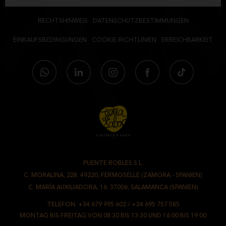
ZUTATEN:
VERSANDBEDINGUNGEN
HERGESTELLT MIT ROHER SCHAFSMILCH,
UMTAUSCH UND RÜCKGABEN
MILCHGÄRSTOFFEN, KONSERVIERUNGSSTOFFEN: LYSOZYM VOM EI
RECHTSHINWEIS
DATENSCHUTZBESTIMMUNGEN
UND TIERISCHES LAB, SALZ UND NATIVES OLIVENÖL. HERKUNFT DER
MILCH: SPANIEN. FETTREIFE. I.TR.: MIND. 55 % FETT I.TR.: MIND. 45 %
EINKAUFSBEDINGUNGEN
COOKIE-RICHTLINIEN
ERREICHBARKEIT
NÄHRWERTANGABEN PRO 100 G:
WERT:
ENERGIEWERT:
1905 KJ/455 KCAL
FETT:
38,8 G
DAVON GESÄTTIGTE:
26,3 G
KOHLENHYDRATE:
0,9 G
DAVON ZUCKER:
0,2 G
EIWEISSE:
25,5 G
PUENTE ROBLES S.L.
SALZ:
1,92 G
-
C. MORALINA, 228. 49220, FERMOSELLE (ZAMORA - SPANIEN)
/
C. MARÍA AUXILIADORA, 16. 37006, SALAMANCA (SPANIEN)
TELEFON.
+34 679 995 602
/
+34 695 757 585
MONTAG BIS FREITAG VON 08:30 BIS 13:30 UND 16:00 BIS 19:00