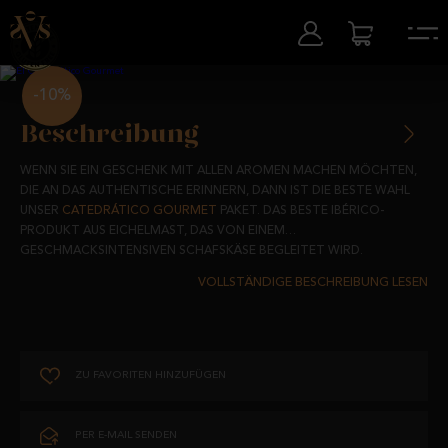
-10%
Beschreibung
WENN SIE EIN GESCHENK MIT ALLEN AROMEN MACHEN MÖCHTEN,
DIE AN DAS AUTHENTISCHE ERINNERN, DANN IST DIE BESTE WAHL
UNSER
CATEDRÁTICO GOURMET
PAKET. DAS BESTE IBÉRICO-
PRODUKT AUS EICHELMAST, DAS VON EINEM
GESCHMACKSINTENSIVEN SCHAFSKÄSE BEGLEITET WIRD.
DAS PERFEKTE DUO FÜR DIEJENIGEN, DIE SICH IMMER DAS BESTE
AUF IHREM TISCH WÜNSCHEN.
EL
CATEDRÁTICO GOURMET
BESTEHT AUS:
ZU FAVORITEN HINZUFÜGEN
1 IBÉRICO-VORDERSCHINKEN AUS EICHELMAST 75 % IBERISCHE
RASSE ZWISCHEN 5 KG UND 5,5 KG
UND ALS GESCHENK 1 STÜCK REIFER IN OLIVENÖL EINGELEGTER
PER E-MAIL SENDEN